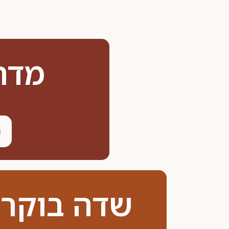
מדרש
ה
שדה בוקר