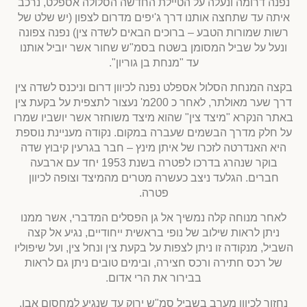
נפנה דרומה ונעלה על הטיילת החדשה הסלולה אספלט, נרכב
איתה עד שתחצה אותנו דרך ג'יפים מדרום לצפון (יש שלט של
רשות שמורות הטבע – ברוכים הבאים לשדה צין) נפנה צפונה
ונעל על שביל המסומן בשטח בסמ"ש שחור אשר יוביל אותנו
עד "מנחת בן גוריון".
בקצה המנחת הסלול אספלט נפנה לכיוון דרום וניכנס לשדה צין
דרך שער מאולתר, לאחר כ 200מ' נעצור לתצפית על בקעת צין
באתר הנקרא "מיצד צין" שהוא מיצד משוחזר אשר יושביו שמרו
על חלק מדרך הבשמים שעברה במקום. נקודה מעניינת נוספת
היא האנדרטה לזכרו של איתן מינץ – חבר בגרעין קיבוץ שדה
בוקר שנהרג בדרכו לפטרה בשנת 1953 יחד עם ארבעה
חברים. הגלעד ניצב כעשרה מטרים מהמיצד וצופה לכיוון
פטרה.
לאחר מנוחה קלה נמשיך אל גן הפסלים המדברי, אשר ממנו
ניתן לראות שילוב של נופי בראשית ייחודיים, נגיע אל קצה
השביל, מנקודה זו ניתן לצפות על בקעת צין ונחל צין, ועל שיפוליו
של רכס חתירה ורכס חצירה, ובימים טובים ניתן גם לראות
בבירור את הרי אדום.
נחזור לכיוון מערב בשביל סמ"ש ירוק עד שנגיע למחסום אבן,