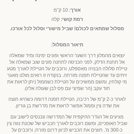
אורך:
10 ק"מ
רמת קושי:
קלה
מסלול שמתאים לכולם! שביל מישורי וסלול לכל אורכו.
תיאור המסלול:
יוצאים מהמלון דרך השער הראשי ופונים ימינה ומיד שמאלה
אל תחנת הדלק. לפני הכניסה לתחנה פונים שוב שמאלה אל
טיילת סלולה הבנויה מאספלט, ורוכבים על הטיילת לאורך מטע
זיתים עד שהטיילת תפנה מזרחה. בנקודה זו רואים מולנו מאגר
מי קולחין, ומשם ממשיכים על הטיילת כשממול ניתן לראות את
חוד עקב (הר שפיצי עם פס לבן שעולה אליו).
לאחר כ-2 ק"מ של רכיבה, הטיילת תפנה דרומה כשהיא חוצה
את שדה צין
וממול אפשר לראות את מדרשת בן גוריון.
מגיעים אל הגדר ההיקפית של המדרשה ונכנסים לישוב עם
שביל האופניים, ומשם רוכבים לאורך הכביש של שכונת נווה צין
כ-300 מ'. חוצים את הכביש לכיוון דרום מזרח, ורוכבים על